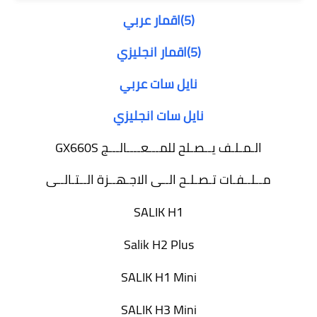
(5)اقمار عربي
(5)اقمار انجليزي
نايل سات عربي
نايل سات انجليزي
الـمـلـف يــصـلح للمـــعــــالـــج GX660S
مــلــفـات تـصـلـح الــى الاجـهــزة الــتـالــى
SALIK H1
Salik H2 Plus
SALIK H1 Mini
SALIK H3 Mini