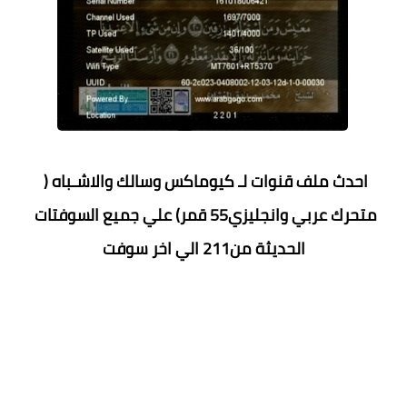
احدث ملف قنوات لـ كيوماكس وسالك والاشـباه ( 
متحرك عربي وانجليزي55 قمر) علي جميع السوفتات 
الحديثة
 من211 الي اخر سوفت