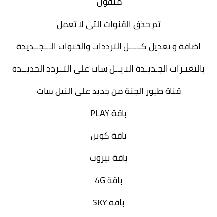
منقول 
تم حذق القنوات التى لا تعمل
اضافة و تعديل كـــــل الترددات والقنوات الـــجــديدة
بالتغيـرات الجـديـدة النايــل سات على التــردد الجديــدة
قناة طيور الجنة من جديد على النيل سات
باقة PLAY
باقة كوين
باقة بيروت
باقة 4G
باقة SKY