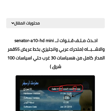
محتويات المقال
احـدث مـلـف قـنـوات لــ senator-a10-hd mini 
والاشــبــاه (متحرك عربي وانجليزي بخط عريض 55قمر 
المدار كامل من هسباسات 30 غرب حتي اسياسات 100 
شرق )