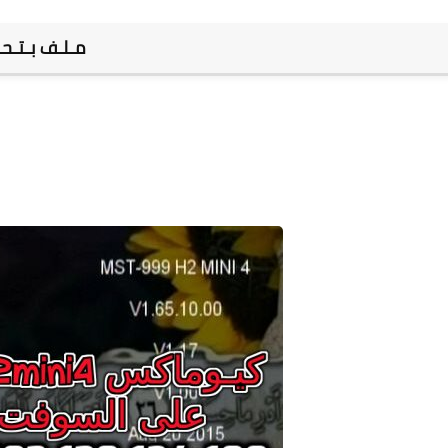
مـلـف بـتـحـ