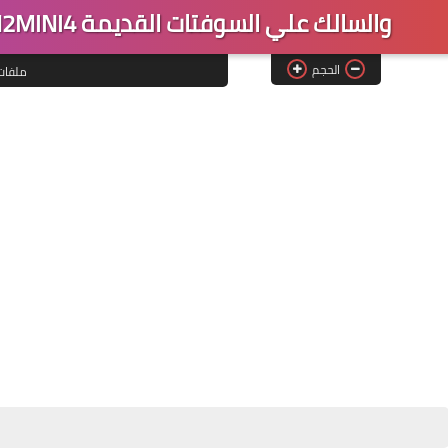
احدث ملف قنوات كيوماكس H2MINI4 والسالك علي السوفتات القديمة
الحجم
ملفات