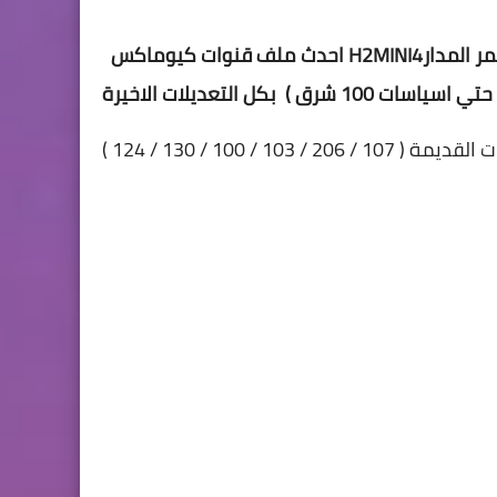
احدث ملف قنوات كيوماكس H2MINI4والسالك والاشباة (متحرك عربي وانجليزي بخط عريض 55 قمر المدار
206 / 103 / 100 / 130 / 124 )