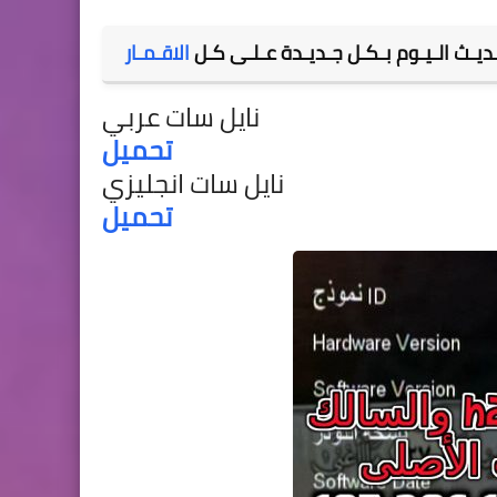
ديـث الـيـوم بـكـل جـديـدة عـلـى كـل
الاقـمـار
نايل سات عربي
تحميل
نايل سات انجليزي
تحميل