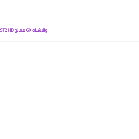
أحـدث ملفـات قنـوات عربــى انجليــزى (اسـلامـى) XO ST2 HD معالج GX والاشباه