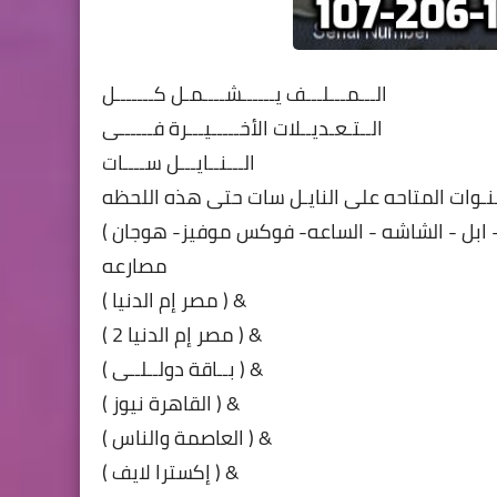
الـــمـــلـــف يــــــشــــمـل كـــــــل
الــتـعـديــلات الأخـــــيـــرة فــــــى
الـــنــايـــل ســــات
نـوات المتاحه على النايـل سات حتى هذه اللحظه
( الشــرق ديسكفــــرى-بطـــــوط-المحروسـه - الكينج - الزعيم- ابل - الشاشه - الساعه- فوكس موفيز- هوجان
مصارعه
( مصر إم الدنيا ) &
( مصر إم الدنيا 2 ) &
( بــاقة دولــلــى ) &
( القاهرة نيوز ) &
( العاصمة والناس ) &
( إكسترا لايف ) &