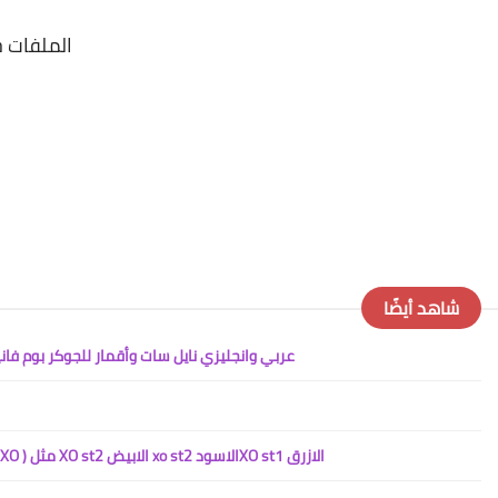
الملفات 
شاهد أيضًا
احدث ملف قنوات JOKER BOOM COMBO عربي وانجليزي نايل سات وأقمار للجوكر 
أحدث مـلـفــات قـــنـــوات لــــمعــظـم أجـــهــــــزة (XO ) مثل XO st2 الابيض xo st2 الاسودXO st1 الازرق