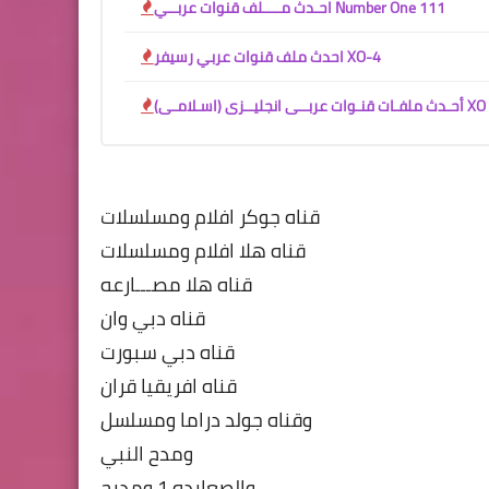
احـدث مــــلف قنوات عربــي Number One 111
احدث ملف قنوات عربي رسيفر XO-4
قناه جوكر افلام ومسلسلات
قناه هلا افلام ومسلسلات
قناه هلا مصـــارعه
قناه دبي وان
قناه دبي سبورت
قناه افريقيا قران
وقناه جولد دراما ومسلسل
ومدح النبي
والصعايده 1 ومديح