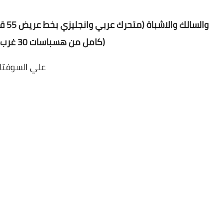
كامل من هسباسات 30 غرب حتي اسياسات 100 شرق ) بكل التعديلات الاخيرة)
علي السوفتات القديمة ( 107 / 