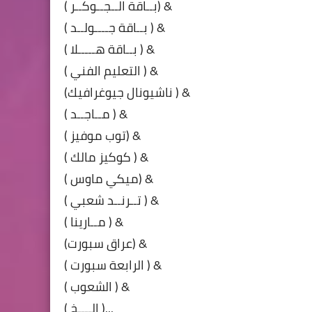
( بــاقة الــجــوكــر) &
( بــاقة جــــولــد ) &
( بــاقة هـــــلا ) &
( التعليم الفني ) &
(ناشيونال جيوغرافيك ) &
( مــاجــد ) &
( توب موفيز) &
( كوكيز مالك ) &
( ميكي ماوس) &
( تــرنــد شعبي ) &
( مــارينا ) &
(عراق سبورت) &
( الرابعة سبورت ) &
( الشعوب ) &
( إلــــخ )...